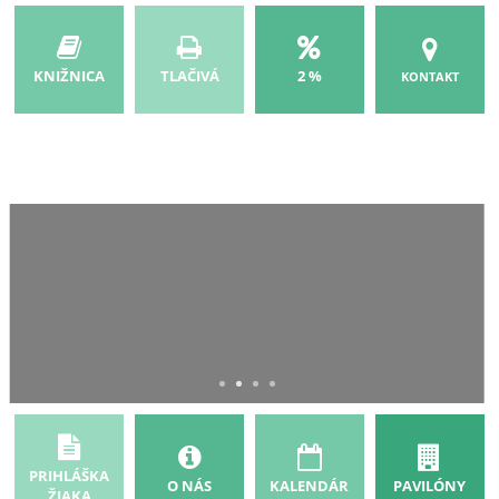
KNIŽNICA
TLAČIVÁ
2 %
KONTAKT
Každý deň v našej škole je novou
príležitosťou učiť sa, rásť a objavovať
nekonečné možnosti, ktoré vo vás
driemu.
PRIHLÁŠKA
O NÁS
KALENDÁR
PAVILÓNY
ŽIAKA