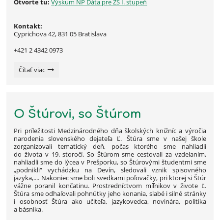
Otvorte tu:
Výskum NP Dáta pre ZŠ I. stupeň
Kontakt:
Cyprichova 42, 831 05 Bratislava
+421 2 4342 0973
Národný
Čítať viac
projekt:
Dáta
o
duševnom
O Štúrovi, so Štúrom
zdraví:
Pri príležitosti Medzinárodného dňa školských knižníc a výročia
narodenia slovenského dejateľa Ľ. Štúra sme v našej škole
zorganizovali tematický deň, počas ktorého sme nahliadli
do života v 19. storočí. So Štúrom sme cestovali za vzdelaním,
nahliadli sme do lýcea v Prešporku, so Štúrovými študentmi sme
„podnikli“ vychádzku na Devín, sledovali vznik spisovného
jazyka,.... Nakoniec sme boli svedkami poľovačky, pri ktorej si Štúr
vážne poranil končatinu. Prostredníctvom míľnikov v živote Ľ.
Štúra sme odhaľovali pohnútky jeho konania, slabé i silné stránky
i osobnosť Štúra ako učiteľa, jazykovedca, novinára, politika
a básnika.