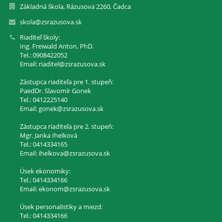
Základná škola, Rázusova 2260, Čadca
skola@zsrazusova.sk
Riaditeľ školy:
Ing. Freiwald Anton, PhD.
Tel.: 0908422052
Email: riaditel@zsrazusova.sk
Zástupca riaditeľa pre 1. stupeň:
PaedDr. Slavomír Gonek
Tel.: 0412225140
Email: gonek@zsrazusova.sk
Zástupca riaditeľa pre 2. stupeň:
Mgr. Janka Ihelková
Tel.: 0414334165
Email: ihelkova@zsrazusova.sk
Úsek ekonomiky:
Tel.: 0414334166
Email: ekonom@zsrazusova.sk
Úsek personalistiky a miezd:
Tel.: 0414334166