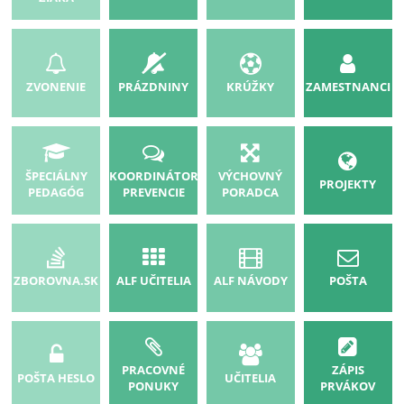
ZVONENIE
PRÁZDNINY
KRÚŽKY
ZAMESTNANCI
ŠPECIÁLNY
KOORDINÁTOR
VÝCHOVNÝ
PROJEKTY
PEDAGÓG
PREVENCIE
PORADCA
ZBOROVNA.SK
ALF UČITELIA
ALF NÁVODY
POŠTA
PRACOVNÉ
ZÁPIS
POŠTA HESLO
UČITELIA
PONUKY
PRVÁKOV