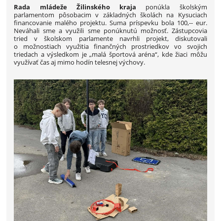
Rada mládeže Žilinského kraja
ponúkla školským
parlamentom pôsobacim v základných školách na Kysuciach
financovanie malého projektu. Suma príspevku bola 100,-- eur.
Neváhali sme a využili sme ponúknutú možnosť. Zástupcovia
tried v školskom parlamente navrhli projekt, diskutovali
o možnostiach využitia finančných prostriedkov vo svojich
triedach a výsledkom je „malá športová aréna“, kde žiaci môžu
využívať čas aj mimo hodín telesnej výchovy.