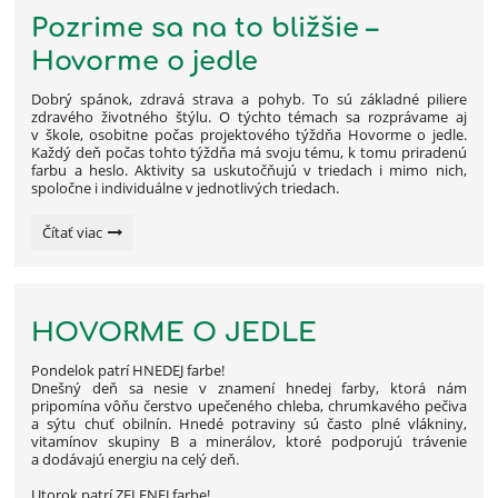
Pozrime sa na to bližšie –
Hovorme o jedle
Dobrý spánok, zdravá strava a pohyb. To sú základné piliere
zdravého životného štýlu. O týchto témach sa rozprávame aj
v škole, osobitne počas projektového týždňa Hovorme o jedle.
Každý deň počas tohto týždňa má svoju tému, k tomu priradenú
farbu a heslo. Aktivity sa uskutočňujú v triedach i mimo nich,
spoločne i individuálne v jednotlivých triedach.
Pozrime
Čítať viac
sa
na
to
bližšie
HOVORME O JEDLE
–
Hovorme
Pondelok patrí HNEDEJ farbe!
o
Dnešný deň sa nesie v znamení hnedej farby, ktorá nám
jedle:
pripomína vôňu čerstvo upečeného chleba, chrumkavého pečiva
a sýtu chuť obilnín. Hnedé potraviny sú často plné vlákniny,
vitamínov skupiny B a minerálov, ktoré podporujú trávenie
a dodávajú energiu na celý deň.
Utorok patrí ZELENEJ farbe!