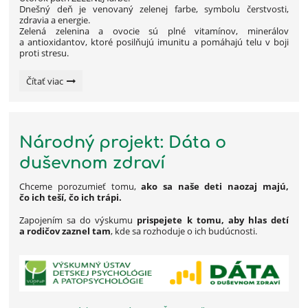
Dnešný deň je venovaný zelenej farbe, symbolu čerstvosti,
zdravia a energie.
Zelená zelenina a ovocie sú plné vitamínov, minerálov
a antioxidantov, ktoré posilňujú imunitu a pomáhajú telu v boji
proti stresu.
HOVORME
Čítať viac
O
JEDLE:
Národný projekt: Dáta o
duševnom zdraví
Chceme porozumieť tomu,
ako sa naše deti naozaj majú,
čo ich teší, čo ich trápi.
Zapojením sa do výskumu
prispejete k tomu, aby hlas detí
a rodičov zaznel tam
, kde sa rozhoduje o ich budúcnosti.