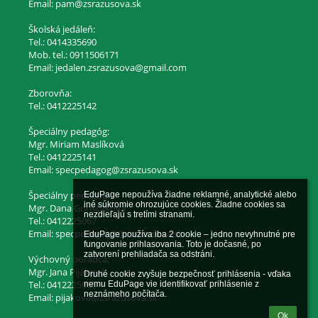
Email: pam@zsrazusova.sk
Školská jedáleň:
Tel.: 0414335690
Mob. tel.: 0911506171
Email: jedalen.zsrazusova@gmail.com
Zborovňa:
Tel.: 0412225142
Špeciálny pedagóg:
Mgr. Miriam Maslíková
Tel.: 0412225141
Email: specpedagog@zsrazusova.sk
Špeciálny pedagóg:
EduPage nepoužíva žiadne reklamné, analytické alebo 
iné súkromie ohrozujúce cookies. Žiadne cookies sa 
Mgr. Dana Gonščáková
nezdieľajú s tretími stranami.

Tel.: 0412225067
Email: specpedagog2@zsrazusova.sk
EduPage používa iba 2 cookie – jedno nevyhnutné pre 
fungovanie prihlasovania. Toto je dočasné, po 
zatvorení prehliadača sa odstráni.

Výchovný poradca:
Mgr. Jana Pijáková
Druhé cookie zvyšuje bezpečnosť prihlásenia - vďaka 
Tel.: 0412225065
nemu EduPage vie identifikovať prihlásenie z 
neznámeho počítača.
Email: pijakova@zsrazusova.sk
Ok