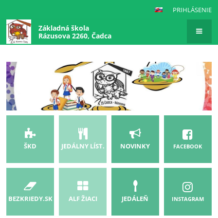
PRIHLÁSENIE
Základná škola
Rázusova 2260, Čadca
Domov
ŠKD
JEDÁLNY LÍST.
NOVINKY
FACEBOOK
BEZKRIEDY.SK
ALF ŽIACI
JEDÁLEŇ
INSTAGRAM